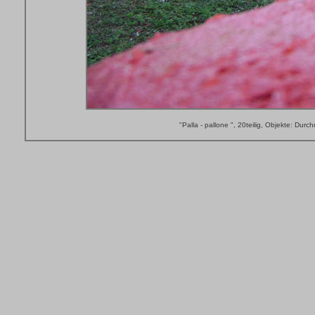
"Palla - pallone ", 20teilig, Objekte: Du